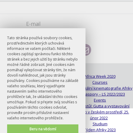
E-mail
vojtech.sarse@ff.cuni.cz
Tato stránka používá soubory cookies,
prostřednictvím kterých uchovává
informace ve vašem počítači. Některé
cookies zajišťují správnou funkci těchto
stránek a bez jejich užití by stránku nebylo
možné řádně zobrazit. Jiné cookies nám
pomáhají vylepšovat stránky tím, že nám
© FF UK 2026
dovolí nahlédnout, jak jsou stránky
About
Africa Week 2020
používány. Cookies používáme na základě
Contacts
Courses
vašeho souhlasu, který vyjadřujete
Day of Africa 2019
Dekoloniální kinematografie Afriky
nastavením svého internetového
a její diaspory – LS 2022/2023
prohlížeče tak, že ukládání těchto cookies
Den Afriky 2019
Events
umožňuje. Pokud si přejete svůj souhlas s
Knihovna
Kulatý stůl: Gutta a vystavování
používáním těchto cookies odvolat,
Druhého v českém prostředí, 25.
proveďte prosím příslušné nastavení
únor 2022
vašeho internetového prohlížeče.
People
Studium
Beru na vědomí
Týden Afriky 2022
Týden Afriky 2023