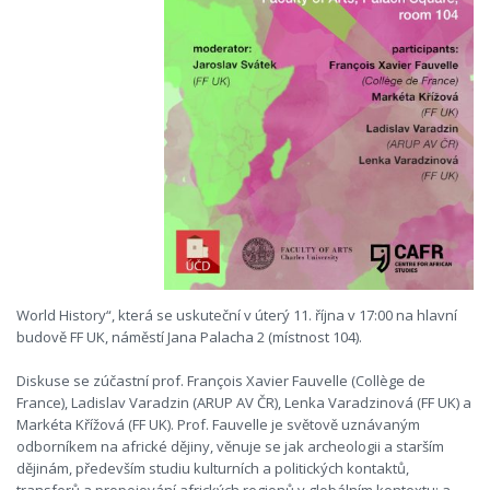
World History“, která se uskuteční v úterý 11. října v 17:00 na hlavní
budově FF UK, náměstí Jana Palacha 2 (místnost 104).
Diskuse se zúčastní prof. François Xavier Fauvelle (Collège de
France), Ladislav Varadzin (ARUP AV ČR), Lenka Varadzinová (FF UK) a
Markéta Křížová (FF UK). Prof. Fauvelle je světově uznávaným
odborníkem na africké dějiny, věnuje se jak archeologii a starším
dějinám, především studiu kulturních a politických kontaktů,