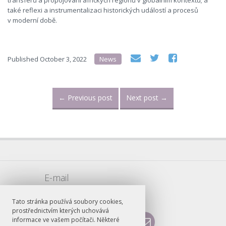
transferů a propojování afrických regionů v globálním kontextu; a
také reflexi a instrumentalizaci historických událostí a procesů
v moderní době.
Published
October 3, 2022
News
←
Previous post
Next post
→
E-mail
vojtech.sarse@ff.cuni.cz
Tato stránka používá soubory cookies,
prostřednictvím kterých uchovává
informace ve vašem počítači. Některé