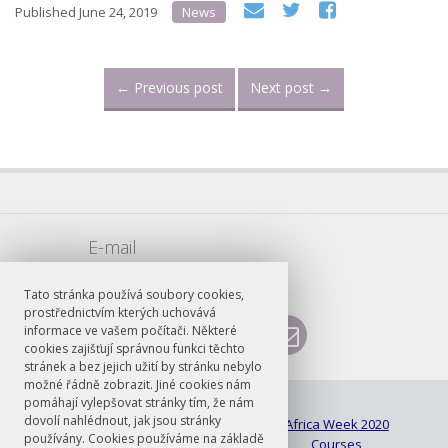
Published
June 24, 2019
News
←
Previous post
Next post
→
E-mail
vojtech.sarse@ff.cuni.cz
Tato stránka používá soubory cookies,
prostřednictvím kterých uchovává
informace ve vašem počítači. Některé
cookies zajišťují správnou funkci těchto
stránek a bez jejich užití by stránku nebylo
možné řádně zobrazit. Jiné cookies nám
pomáhají vylepšovat stránky tím, že nám
© FF UK 2026
dovolí nahlédnout, jak jsou stránky
About
Africa Week 2020
používány. Cookies používáme na základě
Contacts
Courses