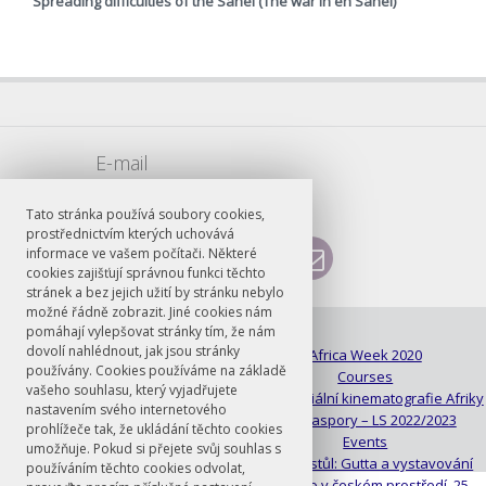
Spreading difficulties of the Sahel (The war in eh Sahel)
E-mail
vojtech.sarse@ff.cuni.cz
Tato stránka používá soubory cookies,
prostřednictvím kterých uchovává
informace ve vašem počítači. Některé
cookies zajišťují správnou funkci těchto
stránek a bez jejich užití by stránku nebylo
možné řádně zobrazit. Jiné cookies nám
pomáhají vylepšovat stránky tím, že nám
© FF UK 2026
dovolí nahlédnout, jak jsou stránky
About
Africa Week 2020
používány. Cookies používáme na základě
Contacts
Courses
vašeho souhlasu, který vyjadřujete
Day of Africa 2019
Dekoloniální kinematografie Afriky
nastavením svého internetového
a její diaspory – LS 2022/2023
prohlížeče tak, že ukládání těchto cookies
Den Afriky 2019
Events
umožňuje. Pokud si přejete svůj souhlas s
Knihovna
Kulatý stůl: Gutta a vystavování
používáním těchto cookies odvolat,
Druhého v českém prostředí, 25.