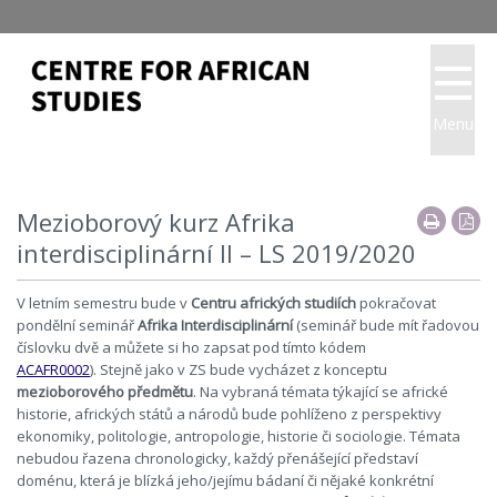
Menu
Mezioborový kurz Afrika
interdisciplinární II – LS 2019/2020
V letním semestru bude v
Centru afrických studiích
pokračovat
pondělní seminář
Afrika Interdisciplinární
(seminář bude mít řadovou
číslovku dvě a můžete si ho zapsat pod tímto kódem
ACAFR0002
).
Stejně jako v ZS bude vycházet z konceptu
mezioborového předmětu
. Na vybraná témata týkající se africké
historie, afrických států a národů bude pohlíženo z perspektivy
ekonomiky, politologie, antropologie, historie či sociologie. Témata
nebudou řazena chronologicky, každý přenášející představí
doménu, která je blízká jeho/jejímu bádaní či nějaké konkrétní