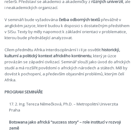
rešerši. Představí se akademici a akademičky z
různých univerzit
, ale
i neakademických organizací.
V semináři bude vyžadována
četba odborných textů
převážně v
anglickém jazyce, které budou k disposici s dostatečným předstihem
v SISu. Texty by měly napomoct k základní orientaci v problematice,
kterou bude přednášející analyzovat.
Cílem předmětu Afrika Interdisciplinární I i II je osvětlit
historický,
kulturní a politický kontext afrického kontinentu
, který je úzce
provázán se západní civilizací. Seminář slouží jako úvod do afrických
studií a má rozšířit povědomí o afrických národech a státech. Měl by
dovést k pochopení, a především objasnění problémů, kterým čelí
Afrika.
PROGRAM SEMINÁŘE
17. 2. Ing. Tereza Němečková, Ph.D. – Metropolitní Univerzita
Praha
Botswana jako africká “success story” – role institucí v rozvoji
země