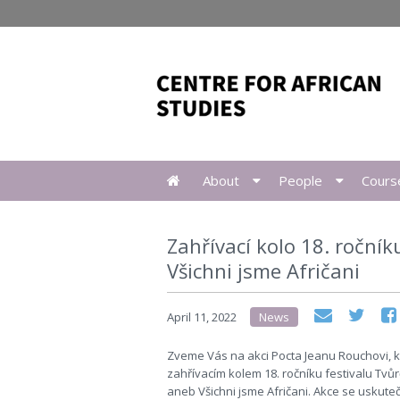
About
People
Cours
Zahřívací kolo 18. ročník
Všichni jsme Afričani
April 11, 2022
News
Zveme Vás na akci Pocta Jeanu Rouchovi, k
zahřívacím kolem 18. ročníku festivalu Tvůrč
aneb Všichni jsme Afričani. Akce se uskute