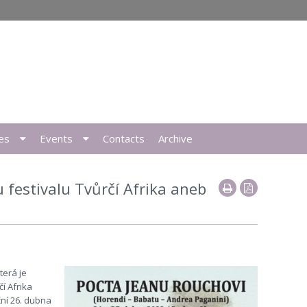
es
Events
Contacts
Archive
u festivalu Tvůrčí Afrika aneb
terá je
í Afrika
ční
26. dubna