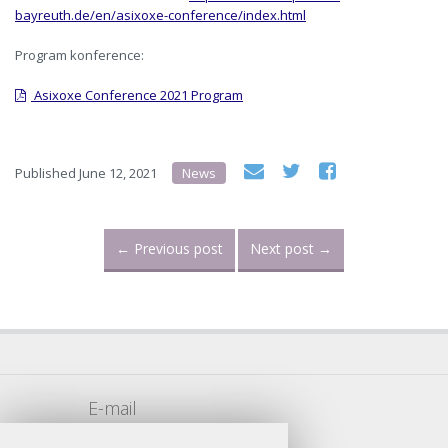
bayreuth.de/en/asixoxe-conference/index.html
Program konference:
Asixoxe Conference 2021 Program
Published
June 12, 2021
News
←
Previous post
Next post
→
E-mail
vojtech.sarse@ff.cuni.cz