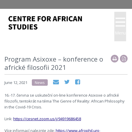
Menu
Program Asixoxe – konference o
africké filosofii 2021
June 12, 2021
News
16.-17. června se uskuteční on-line konference Asixoxe o africké
filozofii, tentokrát na téma The Genre of Reality: African Philosophy
in the Covid-19 Crisis.
Link:
https://cesnet.zoom.us/j/94919686458
Více informací naleznte zde:
https://www.afrophil.uni-