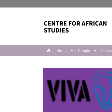
About
People
Cours