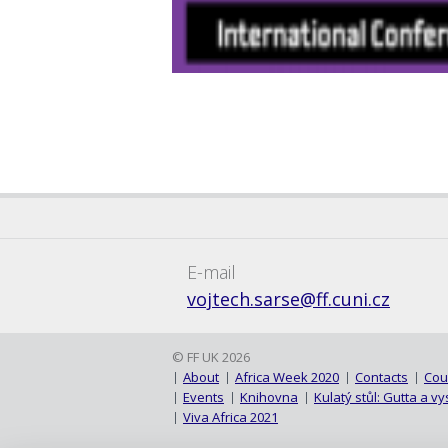
E-mail
vojtech.sarse@ff.cuni.cz
© FF UK 2026
About
Africa Week 2020
Contacts
Cou
Events
Knihovna
Kulatý stůl: Gutta a 
Viva Africa 2021